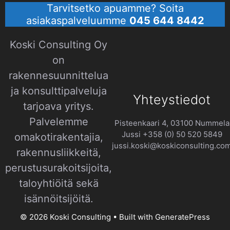
Tarvitsetko apuamme? Soita
asiakaspalveluumme
045 644 8442
Koski Consulting Oy
on
rakennesuunnittelua
ja konsulttipalveluja
Yhteystiedot
tarjoava yritys.
Palvelemme
Pisteenkaari 4, 03100 Nummela
Jussi +358 (0) 50 520 5849
omakotirakentajia,
jussi.koski@koskiconsulting.co
rakennusliikkeitä,
perustusurakoitsijoita,
taloyhtiöitä sekä
isännöitsijöitä.​
© 2026 Koski Consulting
• Built with
GeneratePress